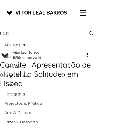
VÍTOR LEAL BARROS
Post
All Posts
Vítor Leal Barros
All Posts
10 de out. de 2025
Convite | Apresentação de
Notícias
«Hotel La Solitude» em
Arquitectura
Lisboa
Escrita
Fotografia
Projectos & Prática
Arte & Cultura
Lazer & Desporto