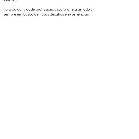
Fora da actividade profissional, sou triatleta amador,
sempre em busca de novos desafios e experiências.
EQUIPA
Ao longo dos anos, inúmeros profissionais (arquitectos,
designers, engenheiros) colaboraram comigo, tanto
internamente como em regime externo. A todos, deixo o
meu sincero agradecimento.
Colaborações internas e externas desde 2004
Alexander Bogorodskiy | Ana Bastos Vieira | Ana
Matias | Angelica Rocha | Áurea González Domínguez |
Caio Chamma | Carlos Maria de Sousa | Carlos Matias |
Celina Barros | Celso Barros | Clara Silva | Davide Souto
| Dominika Skrývalová | Dora Costa | Enrique Varea |
Ernesto Sousa | Filipe Ferreira | Joana Brochado | Jorge
Ordax | José Pacheco | Lucas Cunha | Manuel Gaspar |
Marco Oliveira | Marina Dias | Martin Richnavský |
Nuno Silva | Orlando Sousa | Paula Rosas | Paulo
Barros | Pedro Fernandes | Pedro Leal Barros | Pedro
Martins | Riccardo Gava | Serafim Pedroso | Tanyora
Pierre | Teresa Jiménez | Vânia Cardoso | Yolanda
Murillo