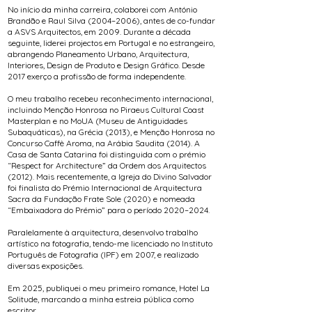
No início da minha carreira, colaborei com António
Brandão e Raul Silva (2004–2006), antes de co-fundar
a ASVS Arquitectos, em 2009. Durante a década
seguinte, liderei projectos em Portugal e no estrangeiro,
abrangendo Planeamento Urbano, Arquitectura,
Interiores, Design de Produto e Design Gráfico. Desde
2017 exerço a profissão de forma independente.
O meu trabalho recebeu reconhecimento internacional,
incluindo Menção Honrosa no Piraeus Cultural Coast
Masterplan e no MoUA (Museu de Antiguidades
Subaquáticas), na Grécia (2013), e Menção Honrosa no
Concurso Caffè Aroma, na Arábia Saudita (2014). A
Casa de Santa Catarina foi distinguida com o prémio
“Respect for Architecture” da Ordem dos Arquitectos
(2012). Mais recentemente, a Igreja do Divino Salvador
foi finalista do Prémio Internacional de Arquitectura
Sacra da Fundação Frate Sole (2020) e nomeada
“Embaixadora do Prémio” para o período 2020–2024.
Paralelamente à arquitectura, desenvolvo trabalho
artístico na fotografia, tendo-me licenciado no Instituto
Português de Fotografia (IPF) em 2007, e realizado
diversas exposições.
Em 2025, publiquei o meu primeiro romance, Hotel La
Solitude, marcando a minha estreia pública como
escritor.