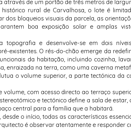
a através de um portão de três metros de largu
 histórico rural de Carvalhosa, o lote é limit
ar dos bloqueios visuais da parcela, as orientaçõe
garantem boa exposição solar e amplas vi
 a topografia e desenvolve-se em dois níve
pré-existentes. O rés-do-chão emerge da redefi
uncionais da habitação, incluindo cozinha, lav
sa, enraizada na terra, como uma caverna metaf
utua o volume superior, a parte tectónica da c
e volume, com acesso directo ao terraço superi
tereotómico e tectónico define a sala de estar, 
aço central para a família que a habitará.
 desde o início, todas as características essen
arquitecto é observar atentamente e responder c