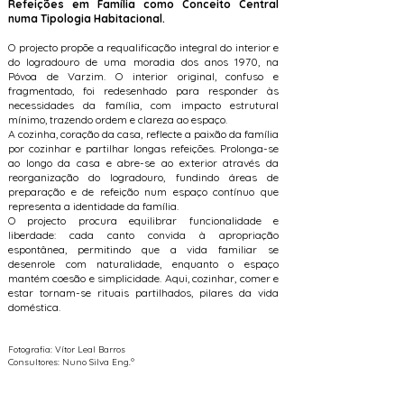
Refeições em Família como Conceito Central
numa Tipologia Habitacional.
O projecto propõe a requalificação integral do interior e
do logradouro de uma moradia dos anos 1970, na
Póvoa de Varzim. O interior original, confuso e
fragmentado, foi redesenhado para responder às
necessidades da família, com impacto estrutural
mínimo, trazendo ordem e clareza ao espaço.
A cozinha, coração da casa, reflecte a paixão da família
por cozinhar e partilhar longas refeições. Prolonga-se
ao longo da casa e abre-se ao exterior através da
reorganização do logradouro, fundindo áreas de
preparação e de refeição num espaço contínuo que
representa a identidade da família.
O projecto procura equilibrar funcionalidade e
liberdade: cada canto convida à apropriação
espontânea, permitindo que a vida familiar se
desenrole com naturalidade, enquanto o espaço
mantém coesão e simplicidade. Aqui, cozinhar, comer e
estar tornam-se rituais partilhados, pilares da vida
doméstica.
Fotografia: Vítor Leal Barros
Consultores: Nuno Silva Eng.º