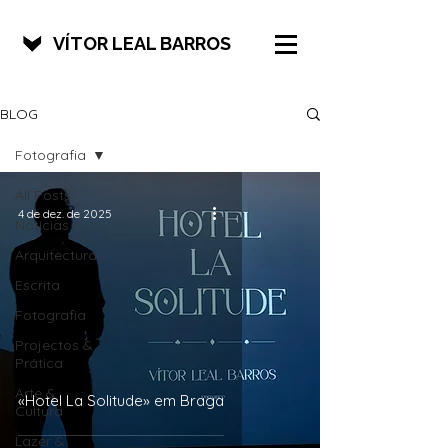
VÍTOR LEAL BARROS
BLOG
Fotografia
All Posts
4 de dez. de 2025
Notícias
Arquitectura
Escrita
Fotografia
Projectos &
Prática
Arte &
«Hotel La Solitude» em Braga
Cultura
Lazer &