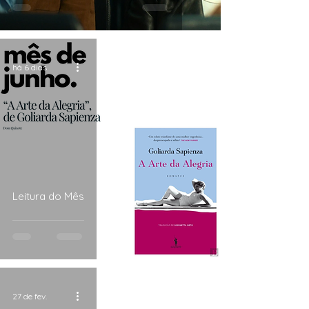
há 6 dias
Leitura do Mês
27 de fev.