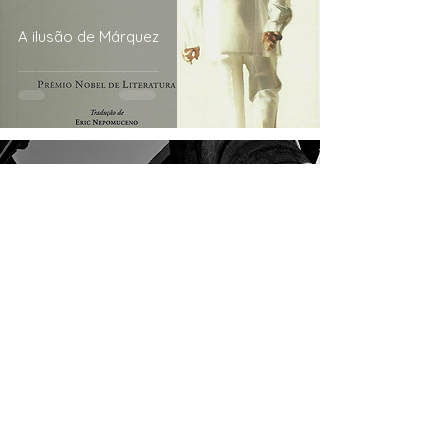
A ilusão de Márquez
11 de set. de 2025
Arquitectura & Sentidos