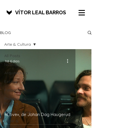
VÍTOR LEAL BARROS
BLOG
Arte & Cultura
All Posts
há 6 dias
Notícias
Arquitectura
Escrita
Fotografia
Projectos &
Prática
Arte & Cultura
«Love», de Johan Dag Haugerud
Lazer &
Desporto