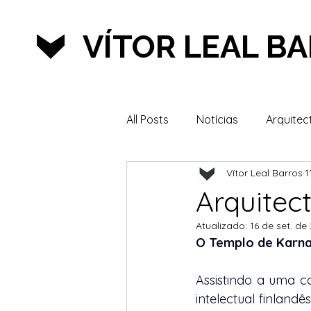
VÍTOR LEAL B
All Posts
Notícias
Arquitec
Vítor Leal Barros
1
Lazer & Desporto
Arquitec
Atualizado:
16 de set. de
O Templo de Karna
Assistindo a uma co
intelectual finlan