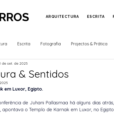
ARROS
ARQUITECTURA
ESCRITA
tura
Escrita
Fotografia
Projectos & Prática
1 de set. de 2025
tura & Sentidos
 2025
k em Luxor, Egipto.
nferência de Juhani Pallasmaa há alguns dias atrás, 
dês, apontava o Templo de Karnak em Luxor, no Egipt