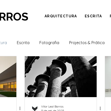
ARROS
ARQUITECTURA
ESCRITA
tura
Escrita
Fotografia
Projectos & Prática
Vítor Leal Barros
11 de set. de 2025