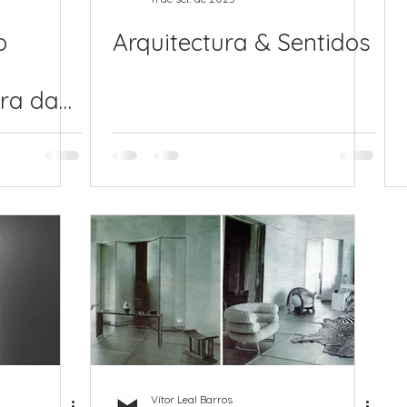
o
Arquitectura & Sentidos
cra da
Sole
Vítor Leal Barros