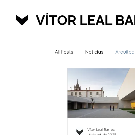
VÍTOR LEAL B
All Posts
Notícias
Arquitec
Lazer & Desporto
Vítor Leal Barros
16 de set. de 2025