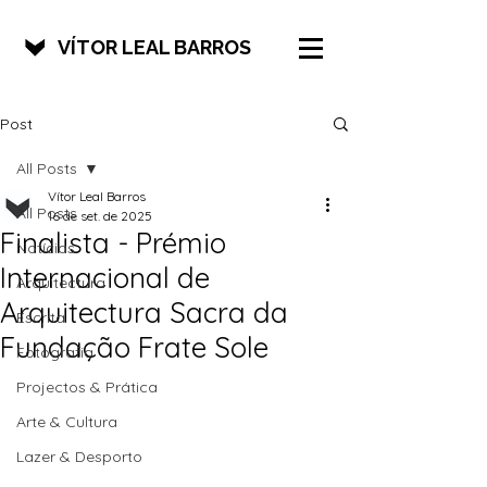
VÍTOR LEAL BARROS
Post
All Posts
Vítor Leal Barros
All Posts
16 de set. de 2025
Finalista - Prémio
Notícias
Internacional de
Arquitectura
Arquitectura Sacra da
Escrita
Fundação Frate Sole
Fotografia
Projectos & Prática
Arte & Cultura
Lazer & Desporto