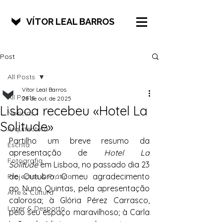
VÍTOR LEAL BARROS
Post
All Posts
Vítor Leal Barros
All Posts
28 de out. de 2025
Lisboa recebeu «Hotel La
Notícias
Solitude»
Arquitectura
Partilho um breve resumo da 
Escrita
apresentação de 
Hotel La 
Fotografia
Solitude
 em Lisboa, no passado dia 23 
de Outubro. O meu agradecimento 
Projectos & Prática
ao Nuno Quintas, pela apresentação 
Arte & Cultura
calorosa; à Glória Pérez Carrasco, 
Lazer & Desporto
pelo seu espaço maravilhoso; à Carla 