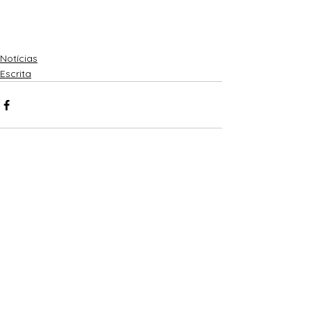
Notícias
Escrita
Ver tudo
Posts recentes