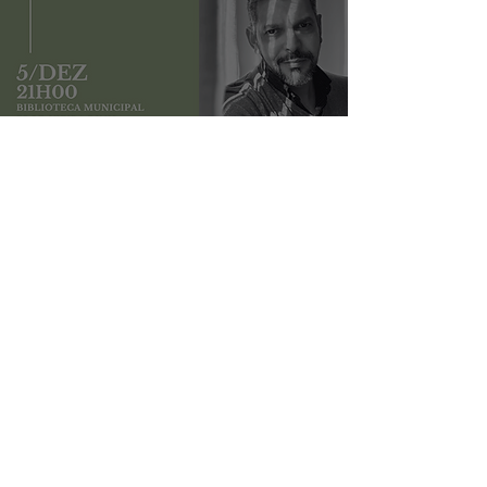
Convite | Apresentação de «Hotel La
Solitude» em Paços de Ferreira
4
/
11