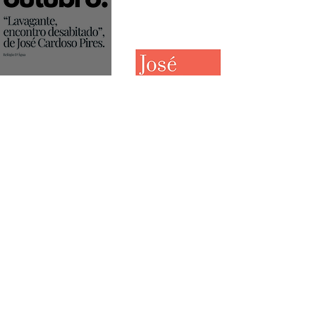
Leitura do Mês
5
/
11