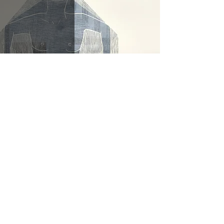
A Casa
10
/
11