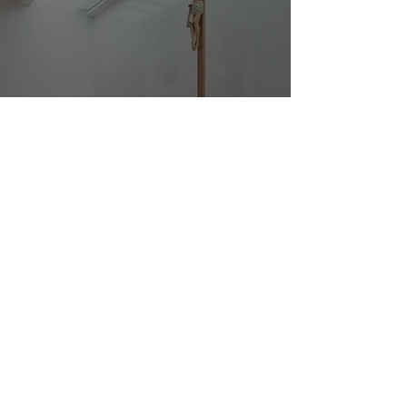
Igreja do Divino Salvador Church, a vontade
do silêncio
8
/
11